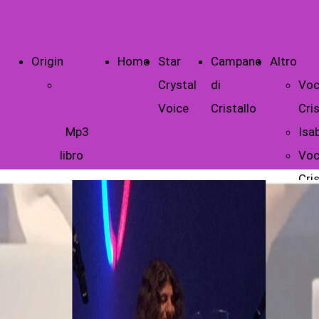
Origin
Home
Star
Campane
Altro
Crystal
di
Voc
Voice
Cristallo
Cris
Mp3
Isab
libro
Voc
Cris
Lib
Tes