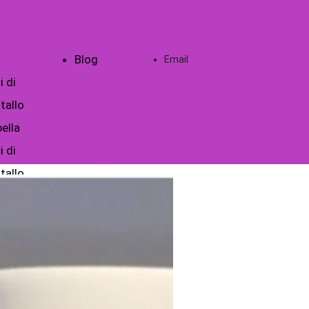
Blog
Email
i di
tallo
ella
i di
tallo
era Scuola
timonianze