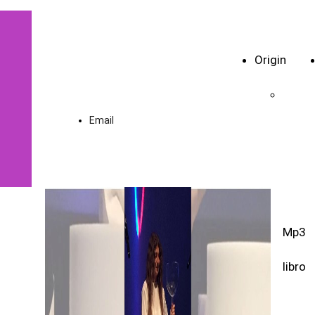
Vibrar di
cellule
Origin
Email
Mp3
libro