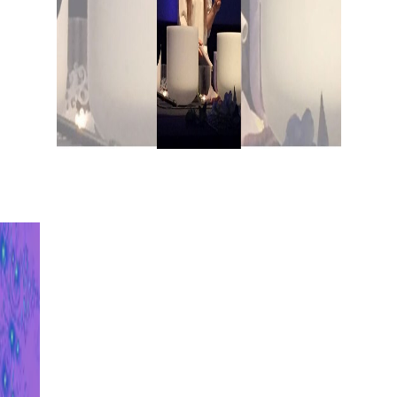
Isabella Cambiganu
Star Crystal Voice
Campane di
Cristallo
Voci di Cristallo
Voci di
Cristallo Libera Scuola
Isabella
Origin
Testimonianze
Mappa del sito
Blog