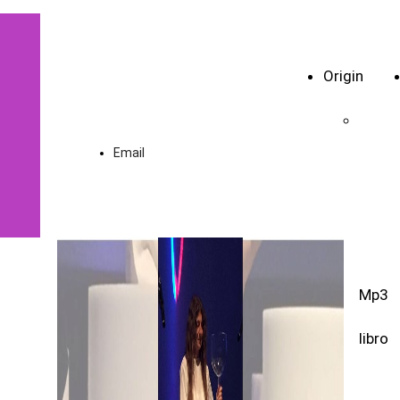
Vibrar di
cellule
Origin
Email
Mp3
libro