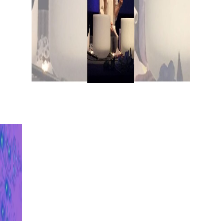
Isabella Cambiganu
Star Crystal Voice
Campane di
Cristallo
Voci di Cristallo
Voci di
Cristallo Libera Scuola
Isabella
Origin
Testimonianze
Mappa del sito
Blog