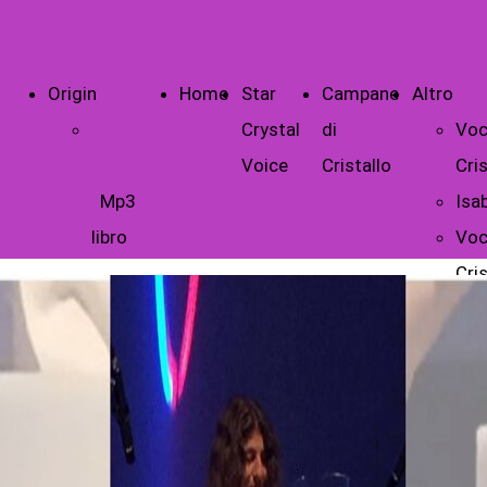
Origin
Home
Star
Campane
Altro
Crystal
di
Voc
Voice
Cristallo
Cris
Mp3
Isab
libro
Voc
Cris
Lib
Tes