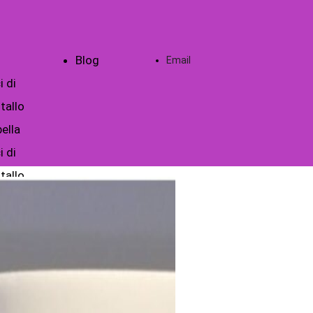
Blog
Email
i di
tallo
ella
i di
tallo
era Scuola
timonianze